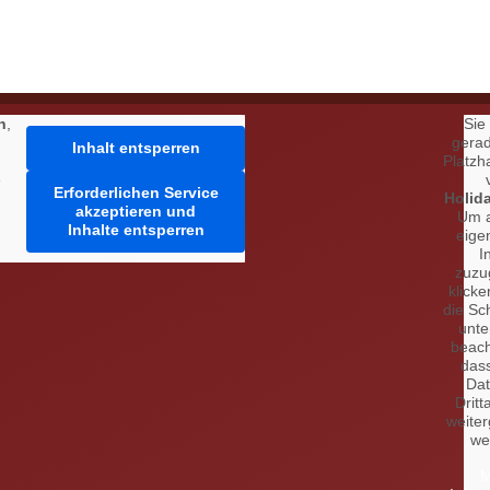
h
,
Sie
gera
Inhalt entsperren
Platzha
e
Erforderlichen Service
Holid
akzeptieren und
Um 
Inhalte entsperren
eige
I
zuzu
klicke
die Sc
unte
beach
das
Da
Dritt
weite
we
M