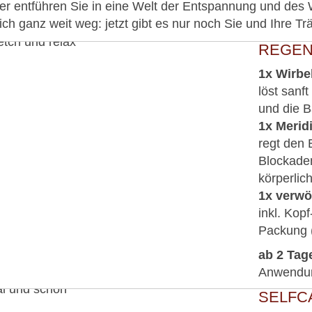
er entführen Sie in eine Welt der Entspannung und des 
lich ganz weit weg: jetzt gibt es nur noch Sie und Ihre T
REGEN
1x Wirbe
löst sanf
und die B
1x Merid
regt den 
Blockaden
körperlic
1x verw
inkl. Kop
Packung 
ab 2 Tage
Anwendung
SELFC