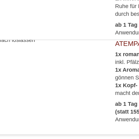
Ruhe für 
durch be
ab 1 Tag 
Anwendung
ATEMPA
1x roman
inkl. Pfä
1x Arom
gönnen S
1x Kopf-
macht den
ab 1 Tag
(statt 15
Anwendung