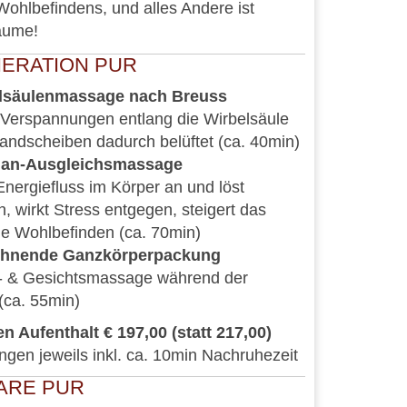
Wohlbefindens, und alles Andere ist
räume!
ERATION PUR
lsäulenmassage nach Breuss
t Verspannungen entlang die Wirbelsäule
andscheiben dadurch belüftet (ca. 40min)
ian-Ausgleichsmassage
Energiefluss im Körper an und löst
, wirkt Stress entgegen, steigert das
he Wohlbefinden (ca. 70min)
öhnende Ganzkörperpackung
f- & Gesichtsmassage während der
(ca. 55min)
n Aufenthalt € 197,00 (statt 217,00)
en jeweils inkl. ca. 10min Nachruhezeit
ARE PUR