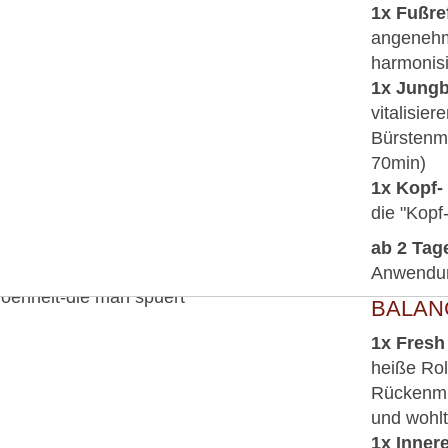
1x Fußre
angenehm
harmonisi
1x Jung
vitalisie
Bürstenm
70min)
1x Kopf-
die "Kopf
ab 2 Tage
Anwendung
BALAN
1x Fres
heiße Rol
Rückenmu
und wohl
1x Inner