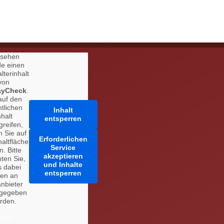
 sehen
de einen
lterinhalt
von
ayCheck
.
auf den
ntlichen
Inhalt
nhalt
entsperren
greifen,
n Sie auf
Erforderlichen
haltfläche
Service
n. Bitte
akzeptieren
ten Sie,
und Inhalte
s dabei
entsperren
ten an
anbieter
rgegeben
rden.
ehr