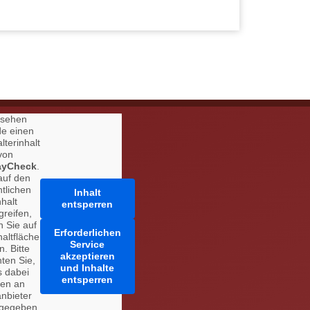
 sehen
de einen
lterinhalt
von
ayCheck
.
auf den
ntlichen
Inhalt
nhalt
entsperren
greifen,
n Sie auf
Erforderlichen
haltfläche
Service
n. Bitte
akzeptieren
ten Sie,
und Inhalte
s dabei
entsperren
ten an
anbieter
rgegeben