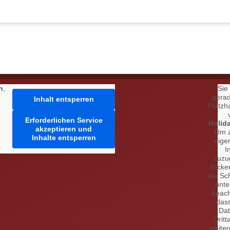
h
,
Sie
gera
Inhalt entsperren
Platzha
e
Erforderlichen Service
Holid
akzeptieren und
Um 
Inhalte entsperren
eige
I
zuzu
klicke
die Sc
unte
beach
das
Da
Dritt
weite