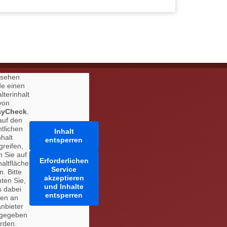
 sehen
de einen
lterinhalt
von
ayCheck
.
auf den
ntlichen
Inhalt
nhalt
entsperren
greifen,
n Sie auf
Erforderlichen
haltfläche
Service
n. Bitte
akzeptieren
ten Sie,
und Inhalte
s dabei
entsperren
ten an
anbieter
rgegeben
rden.