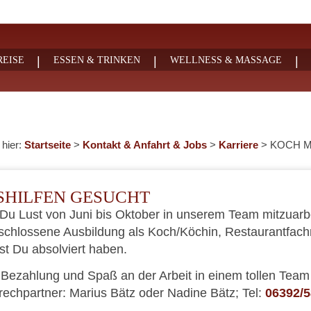
|
|
|
EISE
ESSEN & TRINKEN
WELLNESS & MASSAGE
 hier:
Startseite
>
Kontakt & Anfahrt & Jobs
>
Karriere
>
KOCH M
SHILFEN GESUCHT
Du Lust von Juni bis Oktober in unserem Team mitzuar
chlossene Ausbildung als Koch/Köchin, Restaurantfach
est Du absolviert haben.
Bezahlung und Spaß an der Arbeit in einem tollen Team i
echpartner: Marius Bätz oder Nadine Bätz; Tel:
06392/5