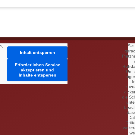
h
,
Sie
gera
Inhalt entsperren
Platzha
e
Erforderlichen Service
Holid
akzeptieren und
Um 
Inhalte entsperren
eige
I
zuzu
klicke
die Sc
unte
beach
das
Da
Dritt
weite
we