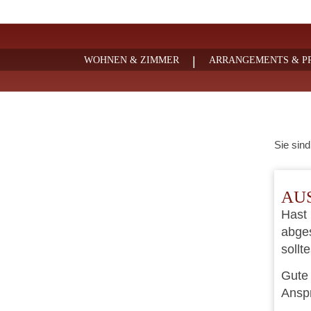
|
WOHNEN & ZIMMER
ARRANGEMENTS & PR
Sie sind
AU
Hast 
abges
sollt
Gute 
Anspr