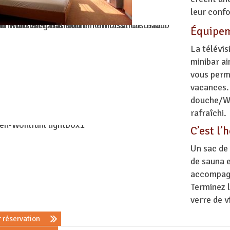
leur confo
Équipe
La télévisi
minibar ai
vous perm
vacances. 
douche/WC
rafraîchi.
C’est l’
Un sac de 
de sauna e
accompagn
Terminez l
verre de v
 réservation