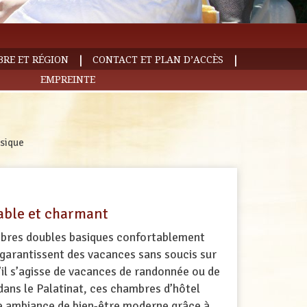
|
|
BRE ET RÉGION
CONTACT ET PLAN D’ACCÈS
EMPREINTE
sique
able et charmant
bres doubles basiques confortablement
garantissent des vacances sans soucis sur
il s’agisse de vacances de randonnée ou de
dans le Palatinat, ces chambres d’hôtel
e ambiance de bien-être moderne grâce à