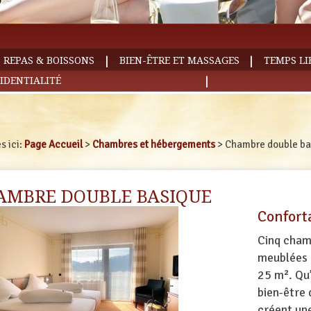
|
|
REPAS & BOISSONS
BIEN-ÊTRE ET MASSAGES
TEMPS LI
|
IDENTIALITÉ
s ici:
Page Accueil
>
Chambres et hébergements
>
Chambre double ba
AMBRE DOUBLE BASIQUE
Confort
Cinq cham
meublées 
25 m². Qu’
bien-être 
créent un